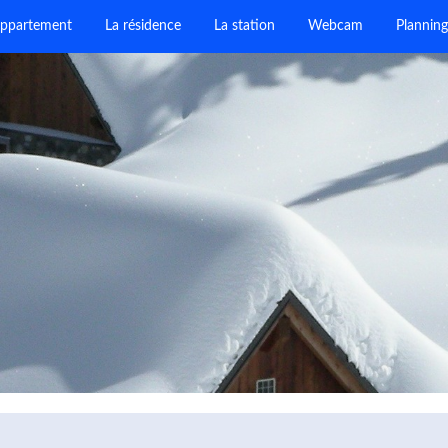
appartement
La résidence
La station
Webcam
Planning